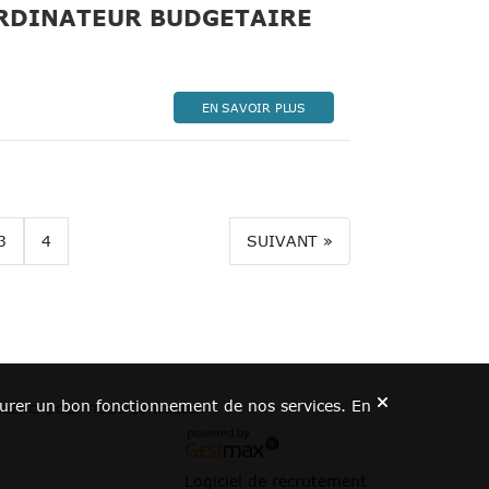
ORDINATEUR BUDGETAIRE
être)
EN SAVOIR PLUS
3
4
SUIVANT »
assurer un bon fonctionnement de nos services. En
uez ici pour nous contacter
.
Logiciel de recrutement