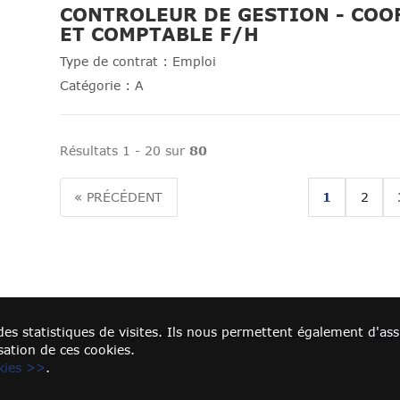
CONTROLEUR DE GESTION - CO
(Nouvelle fen
ET COMPTABLE F/H
Type de contrat :
Emploi
Catégorie :
A
Résultats 1 - 20 sur
80
« PRÉCÉDENT
1
2
n des statistiques de visites. Ils nous permettent également d'
z une question au sujet de nos méthodes de recrutement,
cliq
sation de ces cookies.
okies >>
.