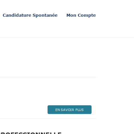
Candidature Spontanée
Mon Compte
velle fenêtre)
EN SAVOIR PLUS